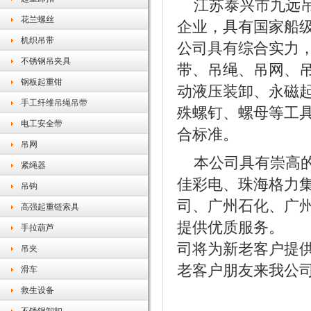
江苏泰兴市九远吊
花兰螺丝
企业，具有国家船
机织吊带
公司具有综合实力
不锈钢吊夹具
带、吊绳、吊网、
钢板起重钳
动液压装卸、永磁
手工纤维吊绳吊带
殊螺钉、螺母等工
电工安全带
合标准。
吊网
本公司具有崇高的
紧绳器
佳彩电、珠海格力
吊钩
司、广州石化、广
高强起重链索具
提供优质服务。 
手拉葫芦
司将为新老客户提
吊夹
老客户朋友来我公
滑车
救生设备