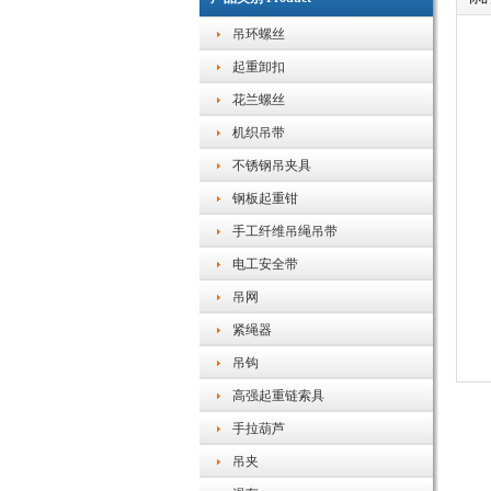
吊环螺丝
起重卸扣
花兰螺丝
机织吊带
不锈钢吊夹具
钢板起重钳
手工纤维吊绳吊带
电工安全带
吊网
紧绳器
吊钩
高强起重链索具
手拉葫芦
吊夹