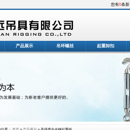
您有
0
条
产品展示
吊环螺丝
起重卸扣
的位置：
首页
>
产品展示
> 高强度合金钢起重链