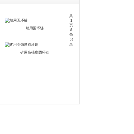
共
1
页
船用圆环链
8
条
记
录
矿用高强度圆环链