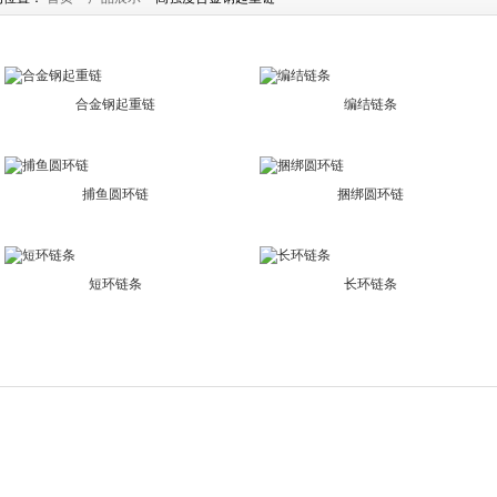
合金钢起重链
编结链条
捕鱼圆环链
捆绑圆环链
短环链条
长环链条