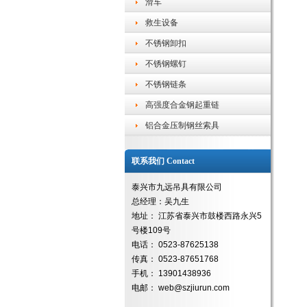
滑车
救生设备
不锈钢卸扣
不锈钢螺钉
不锈钢链条
高强度合金钢起重链
铝合金压制钢丝索具
联系我们 Contact
泰兴市九远吊具有限公司
总经理：吴九生
地址： 江苏省泰兴市鼓楼西路永兴5
号楼109号
电话： 0523-87625138
传真： 0523-87651768
手机： 13901438936
电邮： web@szjiurun.com